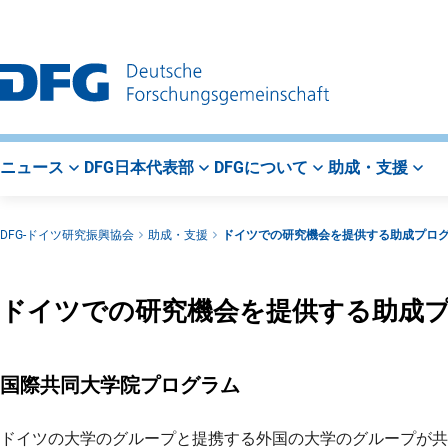
メ
ト
検
イ
ッ
索
ン
プ
メ
ペ
ニ
ー
ュ
ジ
ー
ニュース
DFG日本代表部
DFGについて
助成・支援
DFG-ドイツ研究振興協会
助成・支援
ドイツでの研究機会を提供する助成プロ
ドイツでの研究機会を提供する助成
国際共同大学院プログラム
ドイツの大学のグループと提携する外国の大学のグループが共