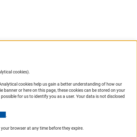
lytical cookies).
Anc
 Analytical cookies help us gain a better understanding of how our
ie banner or here on this page, these cookies can be stored on your
possible for us to identify you as a user. Your data is not disclosed
panの
(Anchor Link)
.
日本
 your browser at any time before they expire.