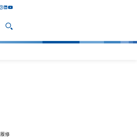
y
todon
nstagram
linkedIn
youtube
検索ボックスを表示
履修