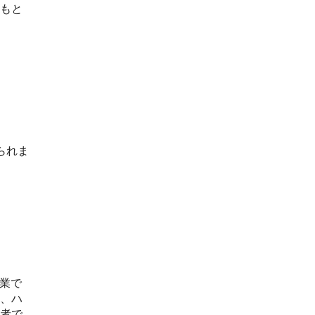
もと
られま
業で
、ハ
者で