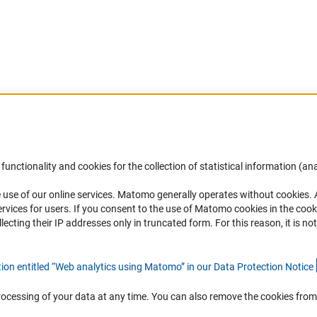
functionality and cookies for the collection of statistical information (ana
助成・支援
DFG Japan LinkedIn
(
 use of our online services. Matomo generally operates without cookies
.
rvices for users. If you consent to the use of Matomo cookies in the cook
ting their IP addresses only in truncated form. For this reason, it is not 
助成・支援
DFGのニュースとお知らせはDFG Ja
LinkedInでご覧ください。
助成プログラム
FAQ
tion entitled “Web analytics using Matomo” in our Data Protection Notic
e
DFG Japan LinkedIn（
語）
rocessing of your data at any time. You can also remove the cookies from