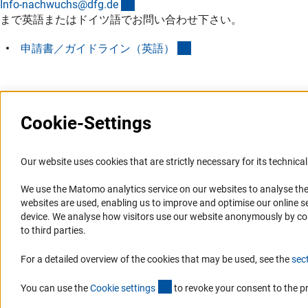
(externer Link)
Info-nachwuchs@dfg.d
e
まで英語またはドイツ語でお問い合わせ下さい。
(interner Link)
申請書／ガイドライン（英語
）
Cookie-Settings
最終更新: 2023年11月28日
Our website uses cookies that are strictly necessary for its technical 
ニュース
DFG日本代表部
We use the Matomo analytics service on our websites to analyse the
websites are used, enabling us to improve and optimise our online se
2026
device. We analyse how visitors use our website anonymously by collec
DFG日本代表部の沿革
to third parties.
2025
活動内容
2024
お問い合わせ
For a detailed overview of the cookies that may be used, see the
sec
2023
(externer Link)
You can use the
Cookie setting
s
to revoke your consent to the p