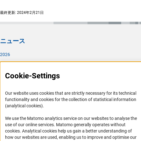
最終更新: 2024年2月21日
ニュース
2026
2025
2024
Cookie-Settings
2023
DFG日本代表部
Our website uses cookies that are strictly necessary for its technical
functionality and cookies for the collection of statistical information
(analytical cookies).
DFG日本代表部の沿革
活動内容
We use the Matomo analytics service on our websites to analyse the
use of our online services. Matomo generally operates without
お問い合わせ
(Anc
cookies
. Analytical cookies help us gain a better understanding of
助成・支援
how our websites are used, enabling us to improve and optimise our