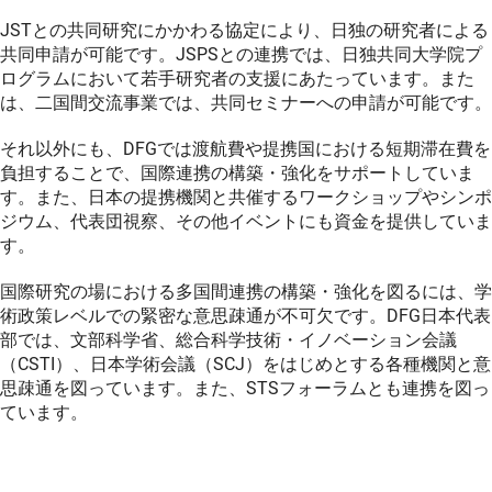
JSTとの共同研究にかかわる協定により、日独の研究者による
共同申請が可能です。JSPSとの連携では、日独共同大学院プ
ログラムにおいて若手研究者の支援にあたっています。また
は、二国間交流事業では、共同セミナーへの申請が可能です。
それ以外にも、DFGでは渡航費や提携国における短期滞在費を
負担することで、国際連携の構築・強化をサポートしていま
す。また、日本の提携機関と共催するワークショップやシンポ
ジウム、代表団視察、その他イベントにも資金を提供していま
す。
国際研究の場における多国間連携の構築・強化を図るには、学
術政策レベルでの緊密な意思疎通が不可欠です。DFG日本代表
部では、文部科学省、総合科学技術・イノベーション会議
（CSTI）、日本学術会議（SCJ）をはじめとする各種機関と意
思疎通を図っています。また、STSフォーラムとも連携を図っ
ています。