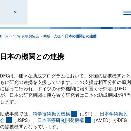
メ
DFG-ドイツ研究振興協会
助成・支援
日本の機関との連携
日本の機関との連携
DFGは、様々な助成プログラムにおいて、外国の提携機関とと
もに研究の連携を支援しています。この支援は相互分担の原則
に従って行われ、ドイツの研究機関に籍を置く研究者はDFG
が、日本の研究機関に籍を置く研究者は日本の助成機関が担当
します。
(externer Link)
助成事業では、
科学技術振興機
構
（JST）、
日本学術振興
(externer Link)
(externer Link)
会
（JSPS）、
日本医療研究開発機
構
（AMED）がDFG
の提携機関となっています。