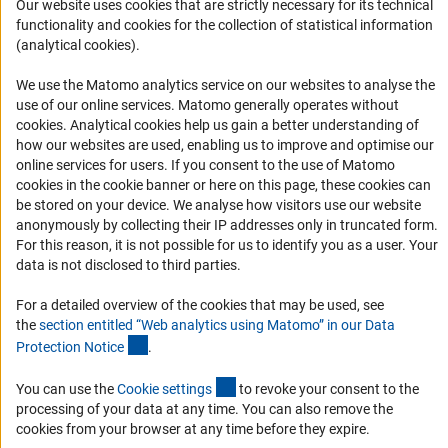
Our website uses cookies that are strictly necessary for its technical
DFG日本代表部の沿革
functionality and cookies for the collection of statistical information
(analytical cookies).
活動内容
お問い合わせ
We use the Matomo analytics service on our websites to analyse the
use of our online services. Matomo generally operates without
助成・支援
(Anc
cookies
. Analytical cookies help us gain a better understanding of
how our websites are used, enabling us to improve and optimise our
助成・支援
online services for users. If you consent to the use of Matomo
cookies in the cookie banner or here on this page, these cookies can
助成プログラム
be stored on your device. We analyse how visitors use our website
FAQ
anonymously by collecting their IP addresses only in truncated form.
For this reason, it is not possible for us to identify you as a user. Your
DFG Japan LinkedIn
data is not disclosed to third parties.
DFGのニュースとお知らせはDFG JapanのLinkedInでご覧ください。
For a detailed overview of the cookies that may be used, see
the
section entitled “Web analytics using Matomo” in our Data
(Anchor Link)
Protection Notic
e
.
DFG Japan LinkedIn（日本語）
(externer Link)
You can use the
Cookie setting
s
to revoke your consent to the
processing of your data at any time. You can also remove the
cookies from your browser at any time before they expire.