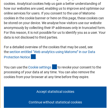
(Anc
cookies
. Analytical cookies help us gain a better understanding of
Fomento
how our websites are used, enabling us to improve and optimise our
online services for users. If you consent to the use of Matomo
1. Cooperación con investigadores alemanes
cookies in the cookie banner or here on this page, these cookies can
2. Investigar en Alemania
be stored on your device. We analyse how visitors use our website
anonymously by collecting their IP addresses only in truncated form.
Chamadas abertas e Informes para Cientistas
For this reason, it is not possible for us to identify you as a user. Your
Newsletter
data is not disclosed to third parties.
For a detailed overview of the cookies that may be used, see
Suscríbase a nuestro boletín de noticias
the
section entitled “Web analytics using Matomo” in our Data
(Anchor Link)
Protection Notic
e
.
Suscríbase boletín
(externer Link)
You can use the
Cookie setting
s
to revoke your consent to the
processing of your data at any time. You can also remove the
cookies from your browser at any time before they expire.
Editorial
Privacy Policy
Contacto
Accept statistical cookies
© 2026 DFG
Continue without statistical cookies
Comienzo de