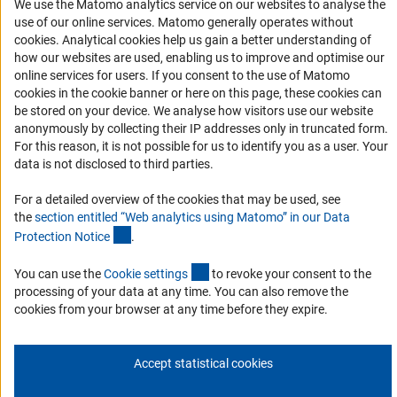
We use the Matomo analytics service on our websites to analyse the
Chamadas abertas e Informes para Cientistas
use of our online services. Matomo generally operates without
Newsletter
(Anc
cookies
. Analytical cookies help us gain a better understanding of
how our websites are used, enabling us to improve and optimise our
online services for users. If you consent to the use of Matomo
Suscríbase a nuestro boletín de noticias
cookies in the cookie banner or here on this page, these cookies can
be stored on your device. We analyse how visitors use our website
anonymously by collecting their IP addresses only in truncated form.
Suscríbase boletín
For this reason, it is not possible for us to identify you as a user. Your
data is not disclosed to third parties.
For a detailed overview of the cookies that may be used, see
the
section entitled “Web analytics using Matomo” in our Data
Editorial
Privacy Policy
Contacto
(Anchor Link)
Protection Notic
e
.
© 2026 DFG
(externer Link)
You can use the
Cookie setting
s
to revoke your consent to the
processing of your data at any time. You can also remove the
cookies from your browser at any time before they expire.
Accept statistical cookies