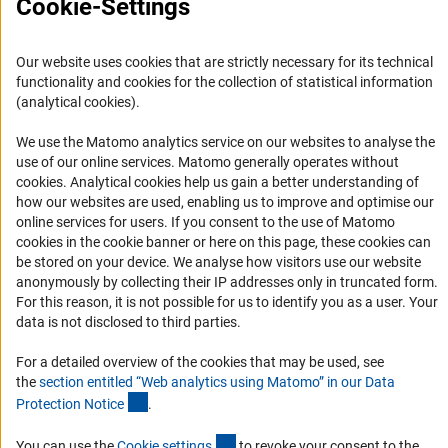
Cookie-Settings
Oficina para América Latina
Misión y actividades
Our website uses cookies that are strictly necessary for its technical
Organizaciones asociadas
functionality and cookies for the collection of statistical information
(analytical cookies).
Representantes Academicos
Contacto
We use the Matomo analytics service on our websites to analyse the
use of our online services. Matomo generally operates without
Fomento
(Anc
cookies
. Analytical cookies help us gain a better understanding of
how our websites are used, enabling us to improve and optimise our
1. Cooperación con investigadores alemanes
online services for users. If you consent to the use of Matomo
cookies in the cookie banner or here on this page, these cookies can
2. Investigar en Alemania
be stored on your device. We analyse how visitors use our website
Chamadas abertas e Informes para Cientistas
anonymously by collecting their IP addresses only in truncated form.
For this reason, it is not possible for us to identify you as a user. Your
Newsletter
data is not disclosed to third parties.
Suscríbase a nuestro boletín de noticias
For a detailed overview of the cookies that may be used, see
the
section entitled “Web analytics using Matomo” in our Data
(Anchor Link)
Protection Notic
e
.
Suscríbase boletín
(externer Link)
You can use the
Cookie setting
s
to revoke your consent to the