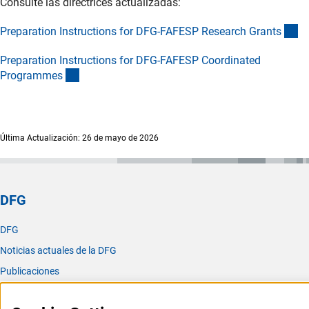
Consulte las directrices actualizadas:
(e
Preparation Instructions for DFG-FAFESP Research Grant
s
Preparation Instructions for DFG-FAFESP Coordinated
(externer Link)
Programme
s
Última Actualización: 26 de mayo de 2026
DFG
DFG
Noticias actuales de la DFG
Publicaciones
Oficina para América Latina