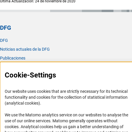
Última Actualización: 24 de noviembre de 2020
DFG
DFG
Noticias actuales de la DFG
Publicaciones
Oficina para América Latina
Cookie-Settings
Oficina para América Latina
Misión y actividades
Our website uses cookies that are strictly necessary for its technical
functionality and cookies for the collection of statistical information
Organizaciones asociadas
(analytical cookies).
Representantes Academicos
We use the Matomo analytics service on our websites to analyse the
Contacto
use of our online services. Matomo generally operates without
Fomento
(Anc
cookies
. Analytical cookies help us gain a better understanding of