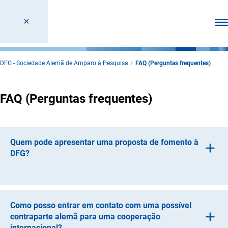
Abr
DFG - Sociedade Alemã de Amparo à Pesquisa
FAQ (Perguntas frequentes)
FAQ (Perguntas frequentes)
Quem pode apresentar uma proposta de fomento à
DFG?
Cientistas doutorados que trabalhem em uma
universidade ou instituição científica alemã, independente
de sua nacionalidade.
Como posso entrar em contato com uma possível
contraparte alemã para uma cooperação
internacional?