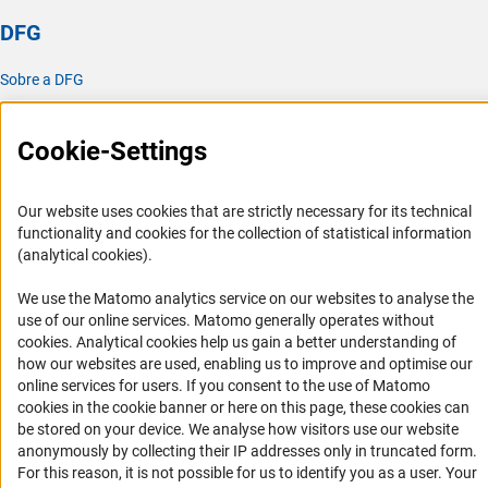
DFG
Sobre a DFG
Atualidades e notícias
Publicações
Cookie-Settings
Escritório para a América Latina
Our website uses cookies that are strictly necessary for its technical
Missão e atividades
functionality and cookies for the collection of statistical information
(analytical cookies).
Organizações parceiras
Representantes Acadêmicos
We use the Matomo analytics service on our websites to analyse the
use of our online services. Matomo generally operates without
Contato
(Anc
cookies
. Analytical cookies help us gain a better understanding of
Fomento
how our websites are used, enabling us to improve and optimise our
online services for users. If you consent to the use of Matomo
cookies in the cookie banner or here on this page, these cookies can
Cooperação com pesquisadores alemães
be stored on your device. We analyse how visitors use our website
Pesquisar na Alemanha
anonymously by collecting their IP addresses only in truncated form.
For this reason, it is not possible for us to identify you as a user. Your
Chamadas abertas e Informes para Cientistas