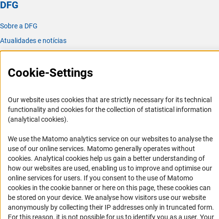
DFG
Sobre a DFG
Atualidades e notícias
Publicações
Escritório para a América Latina
Cookie-Settings
Missão e atividades
Our website uses cookies that are strictly necessary for its technical
Organizações parceiras
functionality and cookies for the collection of statistical information
(analytical cookies).
Representantes Acadêmicos
Contato
We use the Matomo analytics service on our websites to analyse the
use of our online services. Matomo generally operates without
Fomento
(Anc
cookies
. Analytical cookies help us gain a better understanding of
how our websites are used, enabling us to improve and optimise our
Cooperação com pesquisadores alemães
online services for users. If you consent to the use of Matomo
cookies in the cookie banner or here on this page, these cookies can
Pesquisar na Alemanha
be stored on your device. We analyse how visitors use our website
Chamadas abertas e Informes para Cientistas
anonymously by collecting their IP addresses only in truncated form.
For this reason, it is not possible for us to identify you as a user. Your