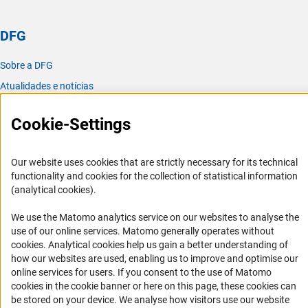
DFG
Sobre a DFG
Atualidades e notícias
Publicações
Cookie-Settings
Escritório para a América Latina
Missão e atividades
Our website uses cookies that are strictly necessary for its technical
functionality and cookies for the collection of statistical information
Organizações parceiras
(analytical cookies).
Representantes Acadêmicos
We use the Matomo analytics service on our websites to analyse the
Contato
use of our online services. Matomo generally operates without
Fomento
(Anc
cookies
. Analytical cookies help us gain a better understanding of
how our websites are used, enabling us to improve and optimise our
online services for users. If you consent to the use of Matomo
Cooperação com pesquisadores alemães
cookies in the cookie banner or here on this page, these cookies can
Pesquisar na Alemanha
be stored on your device. We analyse how visitors use our website