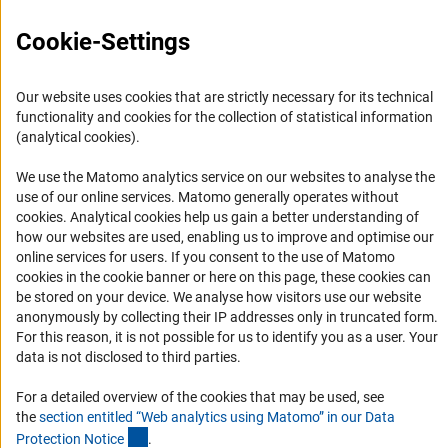
Oficina para América Latina
Cookie-Settings
Oficina para América Latina
Misión y actividades
Our website uses cookies that are strictly necessary for its technical
Organizaciones asociadas
functionality and cookies for the collection of statistical information
Representantes Academicos
(analytical cookies).
Contacto
We use the Matomo analytics service on our websites to analyse the
Fomento
use of our online services. Matomo generally operates without
(Anc
cookies
. Analytical cookies help us gain a better understanding of
how our websites are used, enabling us to improve and optimise our
1. Cooperación con investigadores alemanes
online services for users. If you consent to the use of Matomo
2. Investigar en Alemania
cookies in the cookie banner or here on this page, these cookies can
be stored on your device. We analyse how visitors use our website
Chamadas abertas e Informes para Cientistas
anonymously by collecting their IP addresses only in truncated form.
Newsletter
For this reason, it is not possible for us to identify you as a user. Your
data is not disclosed to third parties.
Suscríbase a nuestro boletín de noticias
For a detailed overview of the cookies that may be used, see
the
section entitled “Web analytics using Matomo” in our Data
(Anchor Link)
Protection Notic
e
.
Suscríbase boletín