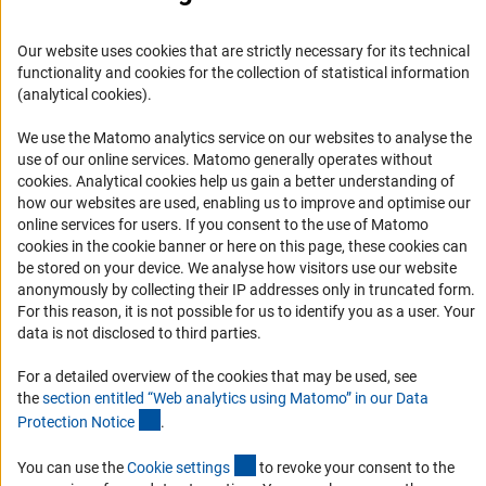
Oficina para América Latina
Our website uses cookies that are strictly necessary for its technical
Misión y actividades
functionality and cookies for the collection of statistical information
Organizaciones asociadas
(analytical cookies).
Representantes Academicos
We use the Matomo analytics service on our websites to analyse the
Contacto
use of our online services. Matomo generally operates without
(Anc
cookies
. Analytical cookies help us gain a better understanding of
Fomento
how our websites are used, enabling us to improve and optimise our
online services for users. If you consent to the use of Matomo
1. Cooperación con investigadores alemanes
cookies in the cookie banner or here on this page, these cookies can
be stored on your device. We analyse how visitors use our website
2. Investigar en Alemania
anonymously by collecting their IP addresses only in truncated form.
Chamadas abertas e Informes para Cientistas
For this reason, it is not possible for us to identify you as a user. Your
data is not disclosed to third parties.
Newsletter
For a detailed overview of the cookies that may be used, see
Suscríbase a nuestro boletín de noticias
the
section entitled “Web analytics using Matomo” in our Data
(Anchor Link)
Protection Notic
e
.
Suscríbase boletín
(externer Link)
You can use the
Cookie setting
s
to revoke your consent to the