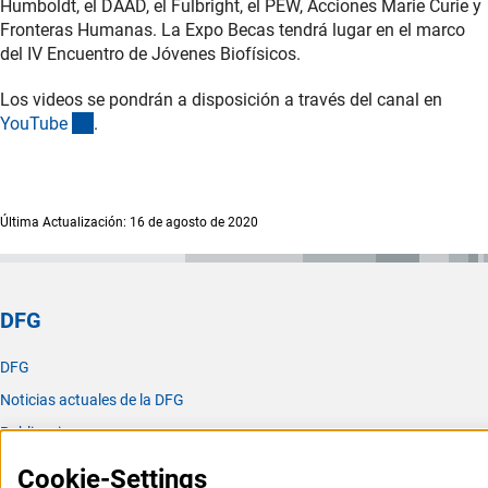
Humboldt, el DAAD, el Fulbright, el PEW, Acciones Marie Curie y
Fronteras Humanas. La Expo Becas tendrá lugar en el marco
del IV Encuentro de Jóvenes Biofísicos.
Los videos se pondrán a disposición a través del canal en
(externer Link)
YouTub
e
.
Última Actualización: 16 de agosto de 2020
DFG
DFG
Noticias actuales de la DFG
Publicaciones
Oficina para América Latina
Cookie-Settings