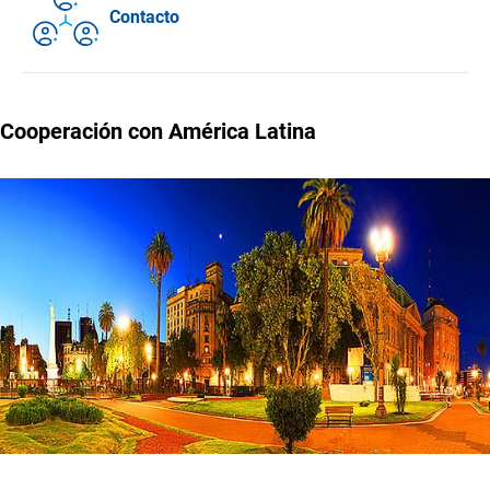
Contacto
DFG - Fundación Alemana de Investigación
Cooperación con América Latina