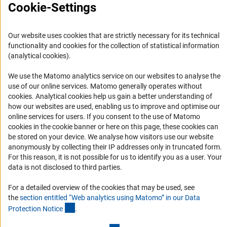
Cookie-Settings
Misión y actividades
Organizaciones asociadas
Our website uses cookies that are strictly necessary for its technical
Representantes Academicos
functionality and cookies for the collection of statistical information
(analytical cookies).
Contacto
Fomento
We use the Matomo analytics service on our websites to analyse the
use of our online services. Matomo generally operates without
(Anc
cookies
. Analytical cookies help us gain a better understanding of
1. Cooperación con investigadores alemanes
how our websites are used, enabling us to improve and optimise our
2. Investigar en Alemania
online services for users. If you consent to the use of Matomo
cookies in the cookie banner or here on this page, these cookies can
Chamadas abertas e Informes para Cientistas
be stored on your device. We analyse how visitors use our website
Newsletter
anonymously by collecting their IP addresses only in truncated form.
For this reason, it is not possible for us to identify you as a user. Your
data is not disclosed to third parties.
Suscríbase a nuestro boletín de noticias
For a detailed overview of the cookies that may be used, see
the
section entitled “Web analytics using Matomo” in our Data
Suscríbase boletín
(Anchor Link)
Protection Notic
e
.