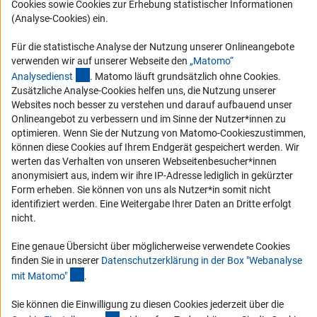
Cookies sowie Cookies zur Erhebung statistischer Informationen
Vergabeverfahren
(Analyse-Cookies) ein.
Barrierefreiheit
Für die statistische Analyse der Nutzung unserer Onlineangebote
Service und Informationen für Menschen mit Behinderungen
verwenden wir auf unserer Webseite den
„Matomo“
(externer Link)
Analysediens
t
. Matomo läuft grundsätzlich ohne Cookies.
Erklärung zur Barrierefreiheit
Zusätzliche Analyse-Cookies helfen uns, die Nutzung unserer
Barriere melden
Websites noch besser zu verstehen und darauf aufbauend unser
Onlineangebot zu verbessern und im Sinne der Nutzer*innen zu
DFG-aktuell
optimieren. Wenn Sie der Nutzung von Matomo-Cookieszustimmen,
können diese Cookies auf Ihrem Endgerät gespeichert werden. Wir
Erhalten Sie Neuigkeiten aus der DFG direkt in Ihr Mailpostfach oder
werten das Verhalten von unseren Webseitenbesucher*innen
schauen Sie sich die Ausgaben online an.
anonymisiert aus, indem wir ihre IP-Adresse lediglich in gekürzter
Form erheben. Sie können von uns als Nutzer*in somit nicht
identifiziert werden. Eine Weitergabe Ihrer Daten an Dritte erfolgt
Zum Newsletter
nicht.
Eine genaue Übersicht über möglicherweise verwendete Cookies
finden Sie in unserer
Datenschutzerklärung in der Box "Webanalyse
(Anchor Link)
mit Matomo
"
.
Impressum
Datenschutz
Cookie-Einstellungen
Kontakt
Service
Sie können die Einwilligung zu diesen Cookies jederzeit über die