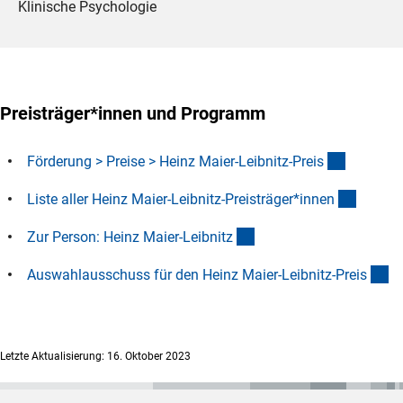
Klinische Psychologie
Preisträger*innen und Programm
(interner
Förderung > Preise > Heinz Maier-Leibnitz-Prei
s
(Downl
Liste aller Heinz Maier-Leibnitz-Preisträger*inne
n
(interner Link)
Zur Person: Heinz Maier-Leibnit
z
(i
Auswahlausschuss für den Heinz Maier-Leibnitz-Prei
s
Letzte Aktualisierung: 16. Oktober 2023